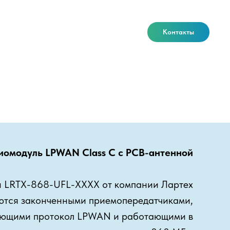
Контакты
иомодуль LPWAN Class C с PCB-антенной
 LRTX-868-UFL-XXXX от компании Лартех
ются законченными приемопередатчиками,
ющими протокол LPWAN и работающими в