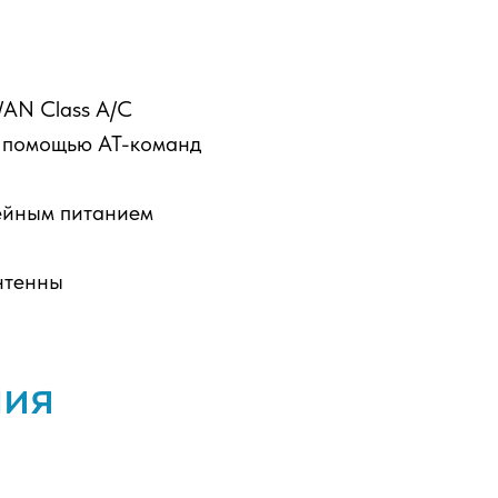
AN Class A/C
с помощью AT-команд
ейным питанием
нтенны
ния