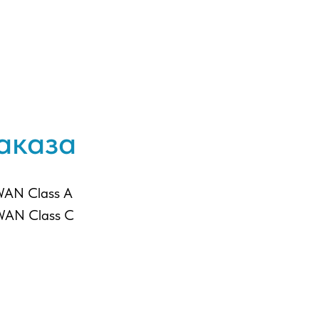
ы
аказа
WAN Class A
WAN Class C